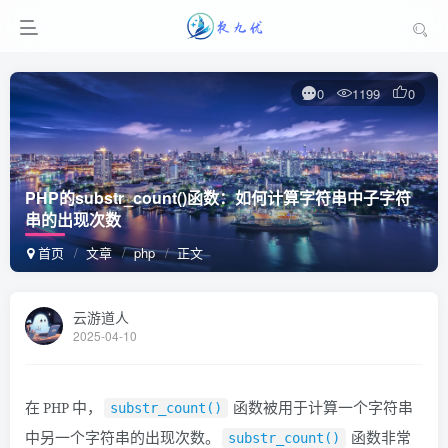
0
1199
0
PHP的substr_count()函数：如何计算字符串中子字符
串的出现次数
首页
文章
php
正文
云游道人
2025-04-10
在 PHP 中，
函数被用于计算一个字符串
substr_count()
中另一个字符串的出现次数。
函数非常
substr_count()