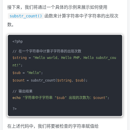
接下来，我们将通过一个具体的示例来展示如何使用
函数来计算字符串中子字符串的出现次
substr_count()
数。
<?php
// 在一个字符串中计算子字符串的出现次数
$string
 = 
"Hello world, Hello PHP, Hello substr_cou
nt!"
;
$sub
 = 
"Hello"
;
$count
 = substr_count(
$string
, 
$sub
);
// 输出结果
echo
"字符串中子字符串 "
$sub
" 出现的次数为：
$count
"
;
?>
在上述代码中，我们将要被检查的
字符串赋值
给