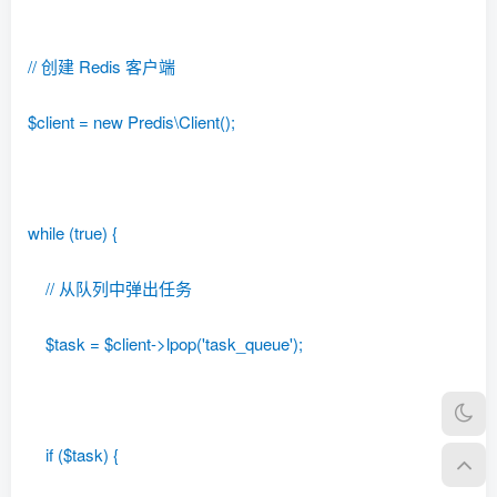
// 创建 Redis 客户端
$client = new Predis\Client();
while (true) {
// 从队列中弹出任务
$task = $client->lpop('task_queue');
if ($task) {