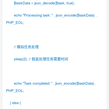
$taskData = json_decode($task, true);
echo "Processing task: " . json_encode($taskData) .
PHP_EOL;
// 模拟任务处理
sleep(2); // 假装处理任务需要时间
echo "Task completed: " . json_encode($taskData) .
PHP_EOL;
} else {