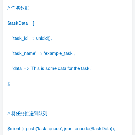
// 任务数据
$taskData = [
'task_id' => uniqid(),
'task_name' => 'example_task',
'data' => 'This is some data for the task.'
];
// 将任务推送到队列
$client->rpush('task_queue', json_encode($taskData));