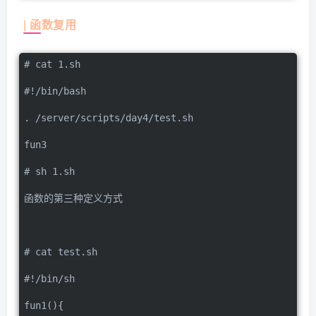
| 函数复用
# cat 1.sh
#!/bin/bash
. /server/scripts/day4/test.sh
fun3
# sh 1.sh
函数的第三种定义方式
# cat test.sh
#!/bin/sh
fun1(){