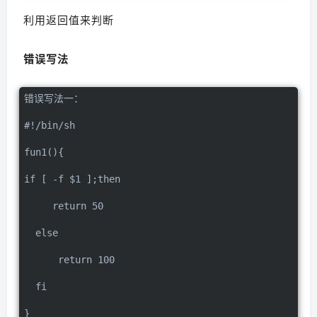
利用返回值来判断
错误写法
错误写法一：
#!/bin/sh
fun1(){
if [ -f $1 ];then
     return 50
  else
      return 100
  fi
}