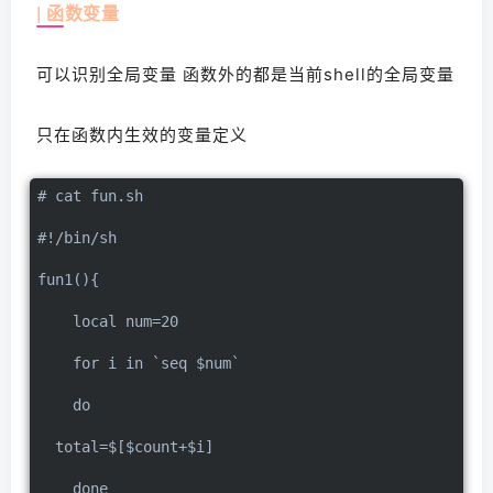
| 函数变量
可以识别全局变量 函数外的都是当前shell的全局变量
只在函数内生效的变量定义
# cat fun.sh
#!/bin/sh
fun1(){
    local num=20
    for i in `seq $num`
    do
  total=$[$count+$i]    
    done