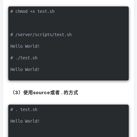
# chmod +x test.sh
# /server/scripts/test.sh
Hello World!
# ./test.sh
Hello World!
（3）使用source或者 . 的方式
# . test.sh
Hello World!