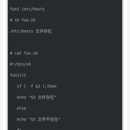
fun1 /etc/hosts
# sh fun.sh
/etc/hosts 文件存在
# cat fun.sh
#!/bin/sh
fun1(){
   if [ -f $3 ];then
   echo "$3 文件存在"
   else
   echo "$3 文件不存在"