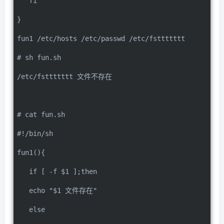
   fi
}
fun1 /etc/hosts /etc/passwd /etc/fsttttttt
# sh fun.sh
/etc/fsttttttt 文件不存在
# cat fun.sh
#!/bin/sh
fun1(){
   if [ -f $1 ];then
   echo "$1 文件存在"
   else