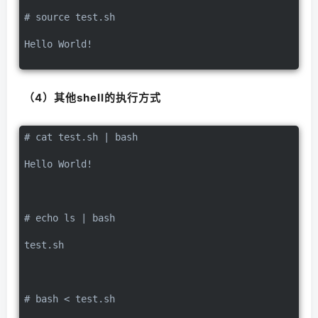
# source test.sh
Hello World!
（4）其他shell的执行方式
# cat test.sh | bash
Hello World!
# echo ls | bash
test.sh
# bash < test.sh