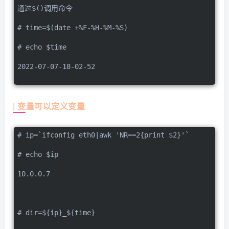
通过$()调用命令
# time=$(date +%F-%H-%M-%S)
# echo $time
2022-07-07-18-02-52
| 变量可以定义变量
# ip=`ifconfig eth0|awk 'NR==2{print $2}'`
# echo $ip
10.0.0.7
# dir=${ip}_${time}