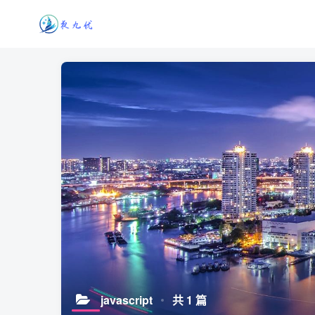
javascript
共 1 篇