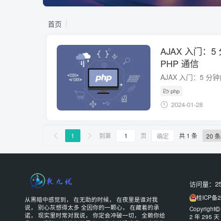
首页
AJAX 入门：5 
PHP 通信
AJAX 入门：5 分钟内
php
2024-01-28
1
到第
页
共 1 条


确定
访问量：25
桂ICP备2
从黑暗中感觉到， 在无助的时候， 在夜里是谁对我
说， 别心灰想得太多 全因你的一颗心， 在藏着的承
Copyright
诺， 现实里时常对我说， 你定会冲破一切， 全赖你给
2 年 295 天 