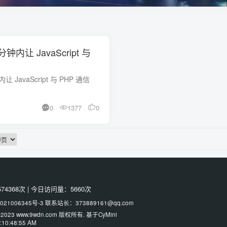
分钟内让 JavaScript 与
让 JavaScript 与 PHP 通信
0
1377
0
74368次
|
今日访问量：5660次
021006345号-3
联系站长：373889161@qq.com
2023
www.9wdn.com
版权所有. 基于
CyMini
:10:48:56 AM