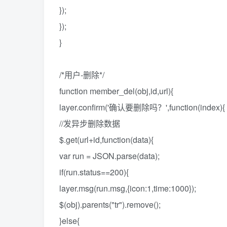
});
});
}
/*用户-删除*/
function member_del(obj,id,url){
layer.confirm('确认要删除吗？',function(index){
//发异步删除数据
$.get(url+id,function(data){
var run = JSON.parse(data);
if(run.status==200){
layer.msg(run.msg,{icon:1,time:1000});
$(obj).parents("tr").remove();
}else{