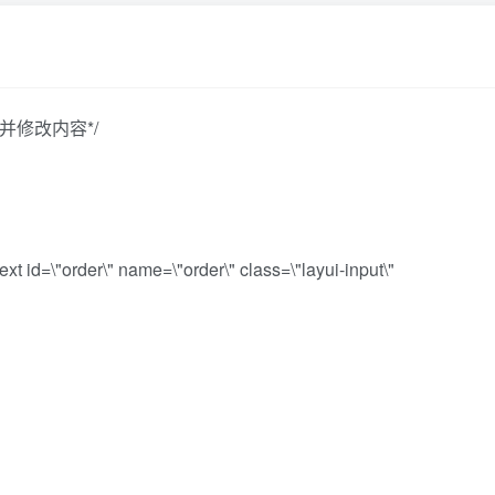
并修改内容*/
text id=\"order\" name=\"order\" class=\"layui-input\"