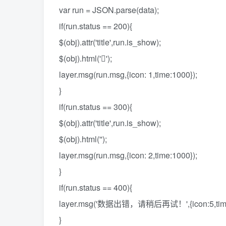
var run = JSON.parse(data);
if(run.status == 200){
$(obj).attr('title',run.is_show);
$(obj).html('');
layer.msg(run.msg,{icon: 1,time:1000});
}
if(run.status == 300){
$(obj).attr('title',run.is_show);
$(obj).html('');
layer.msg(run.msg,{icon: 2,time:1000});
}
if(run.status == 400){
layer.msg('数据出错，请稍后再试！',{icon:5,time
}