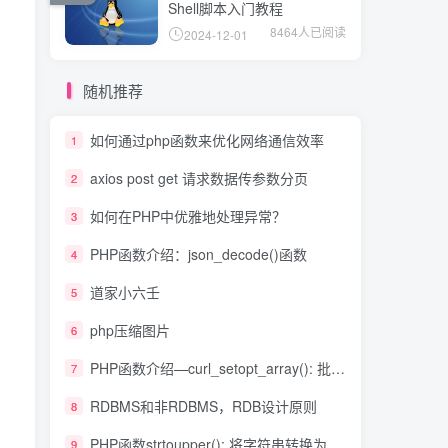
Shell脚本入门教程
8464人已阅读
2024-12-01
随机推荐
如何通过php函数来优化网络通信效率
1
axios post get 请求数据传参数分页
2
如何在PHP中优雅地处理异常？
3
PHP函数介绍：json_decode()函数
4
道家小六壬
5
php压缩图片
6
PHP函数介绍—curl_setopt_array(): 批量设置cURL选项
7
RDBMS和非RDBMS，RDB设计原则
8
PHP函数strtoupper(): 将字符串转换为大写
9