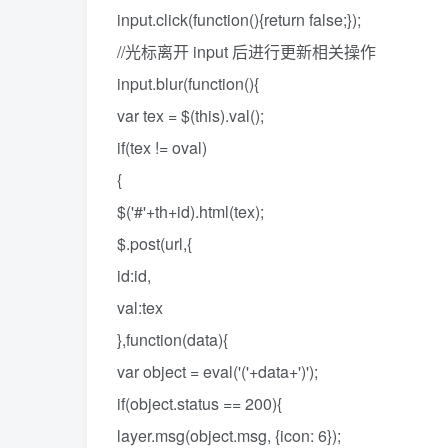
input.click(function(){return false;});
//光标离开 input 后进行更新相关操作
input.blur(function(){
var tex = $(this).val();
if(tex != oval)
{
$('#'+th+id).html(tex);
$.post(url,{
id:id,
val:tex
},function(data){
var object = eval('('+data+')');
if(object.status == 200){
layer.msg(object.msg, {icon: 6});