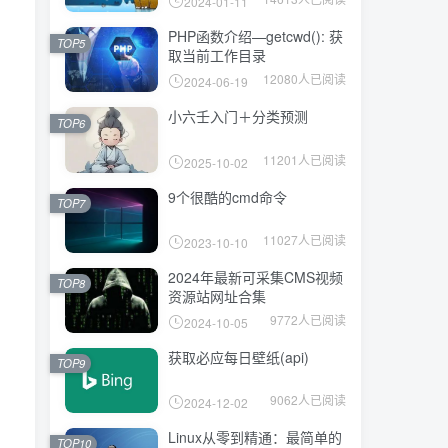
2024-01-11
PHP函数介绍—getcwd(): 获
TOP5
取当前工作目录
12080人已阅读
2024-06-19
小六壬入门＋分类预测
TOP6
11201人已阅读
2025-10-02
9个很酷的cmd命令
TOP7
11027人已阅读
2023-10-10
2024年最新可采集CMS视频
TOP8
资源站网址合集
9772人已阅读
2024-10-05
获取必应每日壁纸(api)
TOP9
9062人已阅读
2024-12-02
Linux从零到精通：最简单的
TOP10