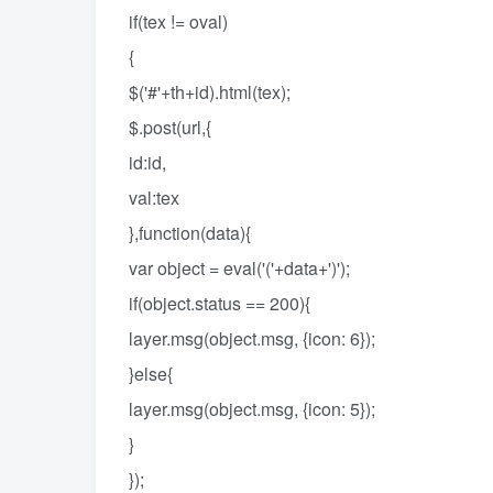
if(tex != oval)
{
$('#'+th+id).html(tex);
$.post(url,{
id:id,
val:tex
},function(data){
var object = eval('('+data+')');
if(object.status == 200){
layer.msg(object.msg, {icon: 6});
}else{
layer.msg(object.msg, {icon: 5});
}
});