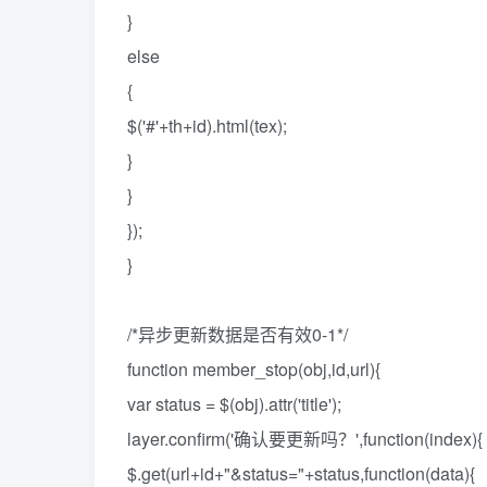
}
else
{
$('#'+th+id).html(tex);
}
}
});
}
/*异步更新数据是否有效0-1*/
function member_stop(obj,id,url){
var status = $(obj).attr('title');
layer.confirm('确认要更新吗？',function(index){
$.get(url+id+"&status="+status,function(data){