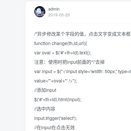
admin
2019-05-20
/*异步修改某个字段的值，点击文字变成文本框
function change(th,id,url){
var oval = $('#'+th+id).text();
注意：使用时把input前面的“\”去掉
var input = $("<\input style='width: 50px;' type=
value='"+oval+"' />");
//添加input
$('#'+th+id).html(input);
//选中内容
input.trigger('select');
//在input在点击无效