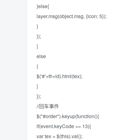
}else{
layer.msg(object.msg, {icon: 5});
}
});
}
else
{
$('#'+th+id).html(tex);
}
});
//回车事件
$("#order").keyup(function(){
if(event.keyCode == 13){
var tex = $(this).val();