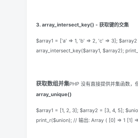
3. array_intersect_key() - 获取键的交集
$array1 = ['a' => 1, 'b' => 2, 'c' => 3]; $array2
array_intersect_key($array1, $array2); print_
获取数组并集
PHP 没有直接提供并集函数
array_unique()
$array1 = [1, 2, 3]; $array2 = [3, 4, 5]; $u
print_r($union); // 输出: Array ( [0] => 1 [1] =>