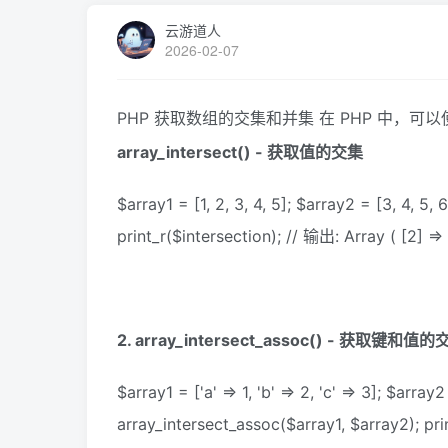
云游道人
2026-02-07
PHP 获取数组的交集和并集 在 PHP 中，
array_intersect() - 获取值的交集
$array1 = [1, 2, 3, 4, 5]; $array2 = [3, 4, 5,
print_r($intersection); // 输出: Array ( [2] => 
2. array_intersect_assoc() - 获取键和值
$array1 = ['a' => 1, 'b' => 2, 'c' => 3]; $array2 
array_intersect_assoc($array1, $array2); prin