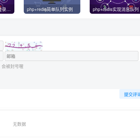
Socialite PHP 社交登录统一解决方案
php+redis简单队列实例
php+redis实现消息队列
提交评
无数据