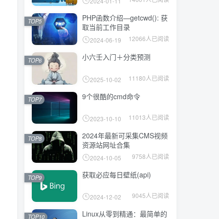
2024-01-11
PHP函数介绍—getcwd(): 获
TOP5
取当前工作目录
12066人已阅读
2024-06-19
小六壬入门＋分类预测
TOP6
11180人已阅读
2025-10-02
9个很酷的cmd命令
TOP7
11013人已阅读
2023-10-10
2024年最新可采集CMS视频
TOP8
资源站网址合集
9758人已阅读
2024-10-05
获取必应每日壁纸(api)
TOP9
9045人已阅读
2024-12-02
Linux从零到精通：最简单的
TOP10