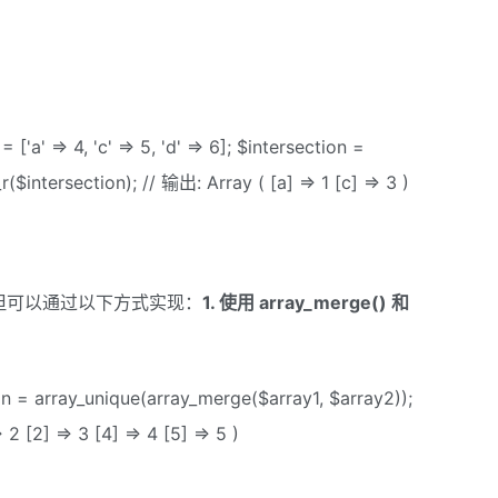
 = ['a' => 4, 'c' => 5, 'd' => 6]; $intersection =
r($intersection); // 输出: Array ( [a] => 1 [c] => 3 )
，但可以通过以下方式实现：
1. 使用 array_merge() 和
nion = array_unique(array_merge($array1, $array2));
 2 [2] => 3 [4] => 4 [5] => 5 )