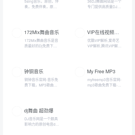
5sing音乐，原创，伴
36DJ舞曲网站是一个
奏，免费伴奏，原创
专门提供高质量DJ下
音乐，翻唱，网络歌
载网站，每首舞曲都
曲，手机铃声，翻唱
由dj精心打造且真正
音乐，手机彩铃，网
免费下载的DJ网站，
络音乐，5sing
提供以dj串烧、dj慢
172Mix舞曲音乐
VIP在线视频解析
摇、车载dj音乐、好
听的夜店舞曲在线站
172Mix舞曲音乐是音
优酷VIP解析,爱奇艺
点。
质最好的Dj免费下载
VIP解析,腾讯VIP解析,
网站,提供无损高品质
乐视VIP解析,芒果VIP
Dj舞曲分享,Dj舞曲、
解析,视频解析,全能
Dj串烧、Dj慢摇、车
VIP视频解析,视频在
载Dj、免费舞曲下载,
线解析
钟铜音乐
My Free MP3
每天更新最潮最嗨的
Dj音乐,Dj舞曲
铜钟音乐官网-音乐免
myfreemp3音乐官网-
费下载，MP3歌曲免
mp3歌曲免费下载-
费下载，在线音乐免
myfreemp3在线音乐
费听
免费下载官网-歌曲下
载-myfreemp3
dj舞曲 超劲爆
DJ音乐网是一个颇具
影响力的原创电音dj
舞曲与夜店歌曲网
站，提供DJ舞曲下