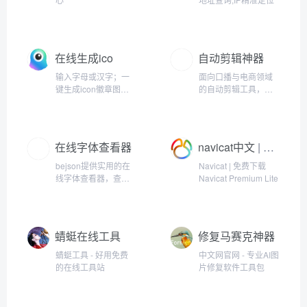
在线生成ico
自动剪辑神器
输入字母或汉字；一
面向口播与电商领域
键生成icon徽章图标
的自动剪辑工具，支
和PNG图片免费下载
持网页、Windows、
macOS
在线字体查看器
navicat中文
|
navica
bejson提供实用的在
Navicat | 免费下载
线字体查看器，查字
Navicat Premium Lite
体版权，查字体里面
有多少文字、查看
iconfont图标，是设计
和前端开发的便捷工
蜻蜓在线工具
修复马赛克神器
具。支持 ttf、otf、
woff和woff2格式。
蜻蜓工具 - 好用免费
中文网官网 - 专业AI图
的在线工具站
片修复软件工具包