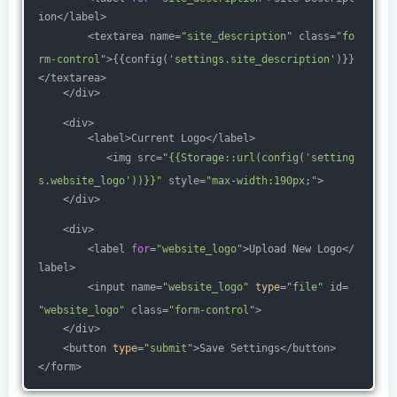
ion</label>
        <textarea name=
"site_description"
 class=
"fo
rm-control"
>{{config(
'settings.site_description'
)}}
</textarea>
    </div>
    <div>
        <label>Current Logo</label>
           <img src=
"{{Storage::url(config('setting
s.website_logo'))}}"
 style=
"max-width:190px;"
>
    </div>
    <div>
        <label 
for
=
"website_logo"
>Upload New Logo</
label>
        <input name=
"website_logo"
type
=
"file"
 id=
"website_logo"
 class=
"form-control"
>
    </div>
    <button 
type
=
"submit"
>Save Settings</button>
</form>