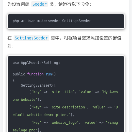
为设置创建
Seeder
类，请运行以下命令：
php artisan make:seeder SettingsSeeder
在
SettingsSeeder
类中，根据项目需求添加设置的键值
对：
use App\Models\Setting;
public 
function
run
()
{
    Setting::insert([
        [
'key'
 => 
'site_title'
, 
'value'
 => 
'My Awes
ome Website'
],
        [
'key'
 => 
'site_description'
, 
'value'
 => 
'D
efault website description.'
],
        [
'key'
 => 
'website_logo'
, 
'value'
 => 
'/imag
es/logo.png'
], 