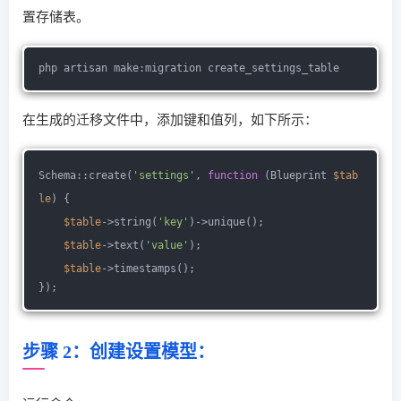
置存储表。
php artisan make:migration create_settings_table
在生成的迁移文件中，添加键和值列，如下所示：
Schema::create(
'settings'
, 
function
 (Blueprint 
$tab
le
) {
$table
->string(
'key'
)->unique();
$table
->text(
'value'
);
$table
->timestamps();
});
步骤 2：创建设置模型：