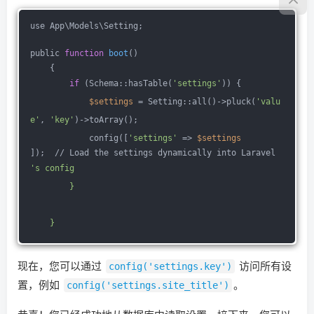
use App\Models\Setting;
public 
function
boot
()
    {
if
 (Schema::hasTable(
'settings'
)) {
$settings
 = Setting::all()->pluck(
'valu
e'
, 
'key'
)->toArray();
            config([
'settings'
 => 
$settings
]);  // Load the settings dynamically into Laravel
's config
        }
    }
现在，您可以通过
config('settings.key')
访问所有设
置，例如
config('settings.site_title')
。