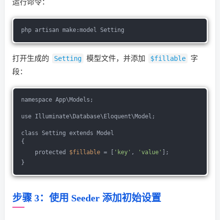
运行命令：
php artisan make:model Setting
打开生成的
Setting
模型文件，并添加
$fillable
字
段：
namespace App\Models;
use Illuminate\Database\Eloquent\Model;
class Setting extends Model
{
    protected 
$fillable
 = [
'key'
, 
'value'
];
}
步骤 3：使用 Seeder 添加初始设置