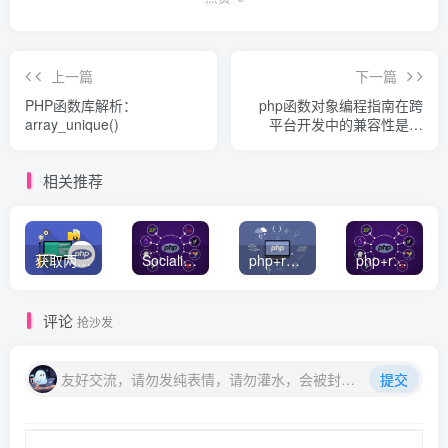
上一篇
下一篇
PHP函数库解析：
php函数对象编程指南在跨
array_unique()
平台开发中的兼容性是什
么？
相关推荐
获取两个数组的交集或者并集数据
Socialite PHP 社交登录统一解决方案
php+redis简单队列实例
php+redis实现消息队列
评论
抢沙发
友好交流，请勿发纯表情，请勿灌水，会被封号喔
提交