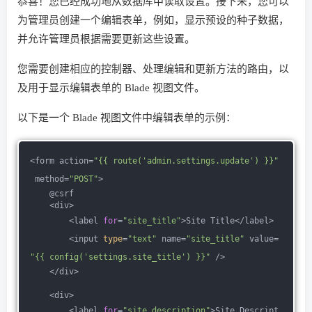
恭喜！您已经成功地从数据库中读取设置。接下来，您可以
为管理员创建一个编辑表单，例如，显示预设的种子数据，
并允许管理员根据需要更新这些设置。
您需要创建相应的控制器、处理编辑和更新方法的路由，以
及用于显示编辑表单的 Blade 视图文件。
以下是一个 Blade 视图文件中编辑表单的示例：
<form action=
"{{ route('admin.settings.update') }}"
 method=
"POST"
>
    @csrf
    <div>
        <label 
for
=
"site_title"
>Site Title</label>
        <input 
type
=
"text"
 name=
"site_title"
 value=
"{{ config('settings.site_title') }}"
 />
    </div>
    <div>
        <label 
for
=
"site_description"
>Site Descript