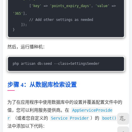
        [
'key'
 => 
'points_expiry_days'
, 
'value'
 => 
'365'
],
        // Add other settings as needed
    ]);
}
然后，运行播种机：
php artisan db:seed --class=SettingsSeeder
步骤 4：从数据库检索设置
为了在应用程序中使用数据库中的设置并覆盖配置文件中的
值，您可以利用服务提供商。在
AppServiceProvide
r
（或者您自定义的
Service Provider
）的
boot()
方
法中添加以下代码：