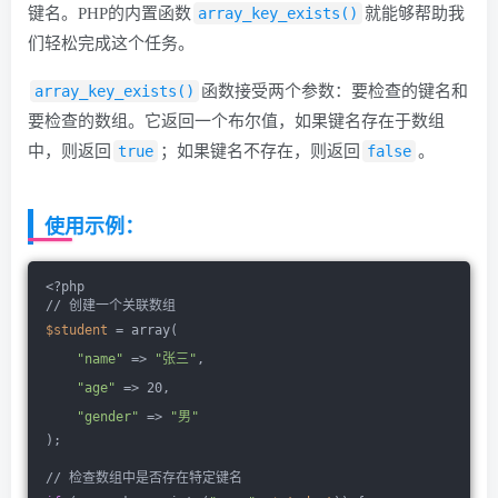
键名。PHP的内置函数
array_key_exists()
就能够帮助我
们轻松完成这个任务。
array_key_exists()
函数接受两个参数：要检查的键名和
要检查的数组。它返回一个布尔值，如果键名存在于数组
中，则返回
true
；如果键名不存在，则返回
false
。
使用示例：
<?php
// 创建一个关联数组
$student
 = array(
"name"
 => 
"张三"
,
"age"
 => 20,
"gender"
 => 
"男"
);
// 检查数组中是否存在特定键名