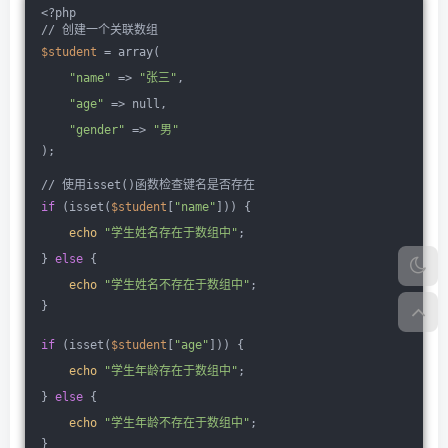
<?php
// 创建一个关联数组
$student
 = array(
"name"
 => 
"张三"
,
"age"
 => null,
"gender"
 => 
"男"
);
// 使用isset()函数检查键名是否存在
if
 (isset(
$student
[
"name"
])) {
echo
"学生姓名存在于数组中"
;
} 
else
 {
echo
"学生姓名不存在于数组中"
;
}
if
 (isset(
$student
[
"age"
])) {
echo
"学生年龄存在于数组中"
;
} 
else
 {
echo
"学生年龄不存在于数组中"
;
}