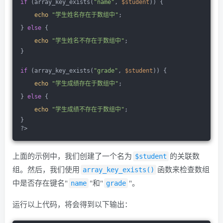
if
 (array_key_exists(
"name"
, 
$student
)) {
echo
"学生姓名存在于数组中"
;
} 
else
 {
echo
"学生姓名不存在于数组中"
;
}
if
 (array_key_exists(
"grade"
, 
$student
)) {
echo
"学生成绩存在于数组中"
;
} 
else
 {
echo
"学生成绩不存在于数组中"
;
}
?>
上面的示例中，我们创建了一个名为
$student
的关联数
组。然后，我们使用
array_key_exists()
函数来检查数组
中是否存在键名"
name
"和"
grade
"。
运行以上代码，将会得到以下输出：