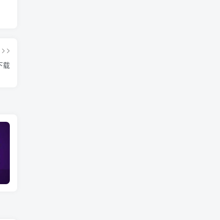
下载
php​设置 HTTP 缓存头
?:与??的区别和优缺点