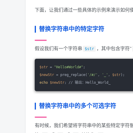
下面，让我们通过一些具体的示例来演示如何
替换字符串中的特定字符
假设我们有一个字符串
，其中包含字符"
$str
$str
 = 
"Hello#World#"
;
$newStr
 = preg_replace(
'/#/'
, 
'_'
, 
$str
);
echo
$newStr
; // 输出：Hello_World_
替换字符串中的多个可选字符
有时候，我们希望将字符串中的某些特定字符