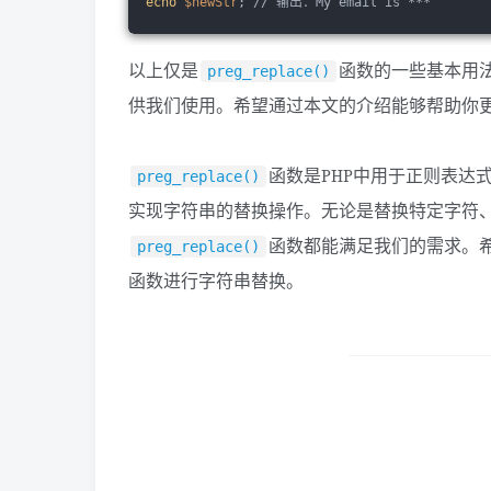
echo
$newStr
; // 输出：My email is ***
以上仅是
函数的一些基本用
preg_replace()
供我们使用。希望通过本文的介绍能够帮助你
函数是PHP中用于正则表达
preg_replace()
实现字符串的替换操作。无论是替换特定字符
函数都能满足我们的需求。
preg_replace()
函数进行字符串替换。