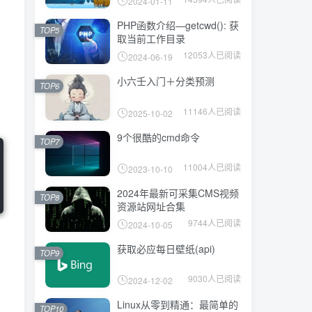
2024-01-11
PHP函数介绍—getcwd(): 获
TOP5
取当前工作目录
12053人已阅读
2024-06-19
小六壬入门＋分类预测
TOP6
11146人已阅读
2025-10-02
9个很酷的cmd命令
TOP7
11004人已阅读
2023-10-10
2024年最新可采集CMS视频
TOP8
资源站网址合集
9744人已阅读
2024-10-05
获取必应每日壁纸(api)
TOP9
9030人已阅读
2024-12-02
Linux从零到精通：最简单的
TOP10