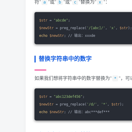
符"
"或"
"或"
"替换为"
"：
a
b
c
x
$str
 = 
"abcde"
;
$newStr
 = preg_replace(
'/[abc]/'
, 
'x'
, 
$str
);
echo
$newStr
; // 输出：xxxde
替换字符串中的数字
如果我们想将字符串中的数字替换为"
"，可
*
$str
 = 
"abc123def456"
;
$newStr
 = preg_replace(
'/d/'
, 
'*'
, 
$str
);
echo
$newStr
; // 输出：abc***def***