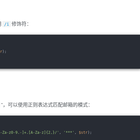
用
修饰符：
/i
r
);
"，可以使用正则表达式匹配邮箱的模式：
-Za-z0-9.-]+.[A-Za-z]{2,}/'
, 
'***'
, 
$str
);