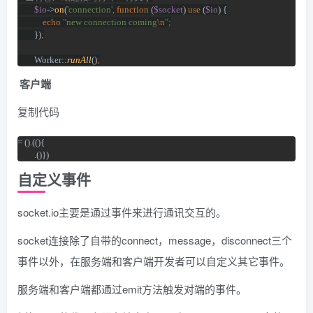
$io
->
on
(
'connection'
, function 
(
$socket
) 
use 
(
$io
) {
echo 
"new connection coming
\n
"
;
})
;
Worker::
runAll
()
;
客户端
复制代码
= ().((){

        .()})
自定义事件
socket.io主要是通过事件来进行通讯交互的。
socket连接除了自带的connect，message，disconnect三个
事件以外，在服务端和客户端开发者可以自定义其它事件。
服务端和客户端都通过emit方法触发对端的事件。