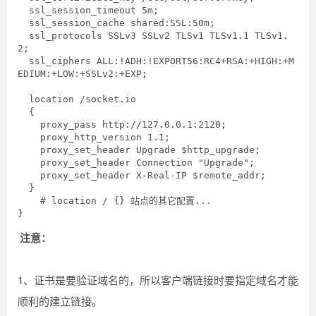
  ssl_session_timeout 5m;

  ssl_session_cache shared:SSL:50m;

  ssl_protocols SSLv3 SSLv2 TLSv1 TLSv1.1 TLSv1.
2;

  ssl_ciphers ALL:!ADH:!EXPORT56:RC4+RSA:+HIGH:+M
EDIUM:+LOW:+SSLv2:+EXP;

  location /socket.io

  {

    proxy_pass http://127.0.0.1:2120;

    proxy_http_version 1.1;

    proxy_set_header Upgrade $http_upgrade;

    proxy_set_header Connection "Upgrade";

    proxy_set_header X-Real-IP $remote_addr;

  }

    # location / {} 站点的其它配置...

}
注意：
1、证书是要验证域名的，所以客户端链接时要指定域名才能
顺利的建立链接。