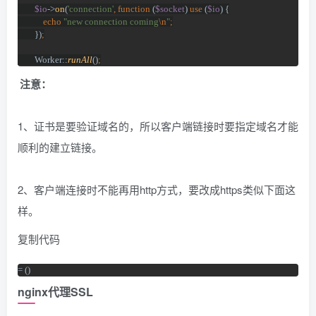
$io
->
on
(
'connection'
, function 
(
$socket
) 
use 
(
$io
) {
echo 
"new connection coming
\n
"
;
})
;
Worker::
runAll
()
;
注意：
1、证书是要验证域名的，所以客户端链接时要指定域名才能
顺利的建立链接。
2、客户端连接时不能再用http方式，要改成https类似下面这
样。
复制代码
= ()
nginx代理SSL