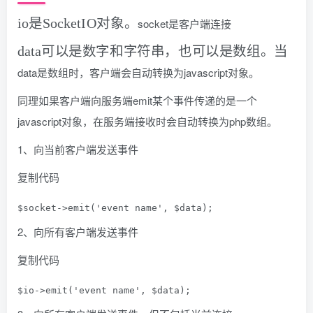
��是��������对象。
i
o
是
S
o
c
k
e
t
I
O
对
象
。
socket是客户端连接
����可以是数字和字符串，也可以是数组。当
d
a
t
a
可
以
是
数
字
和
字
符
串
，
也
可
以
是
数
组
。
当
data是数组时，客户端会自动转换为javascript对象。
同理如果客户端向服务端emit某个事件传递的是一个
javascript对象，在服务端接收时会自动转换为php数组。
1、向当前客户端发送事件
复制代码
$socket->emit('event name', $data);
2、向所有客户端发送事件
复制代码
$io->emit('event name', $data);