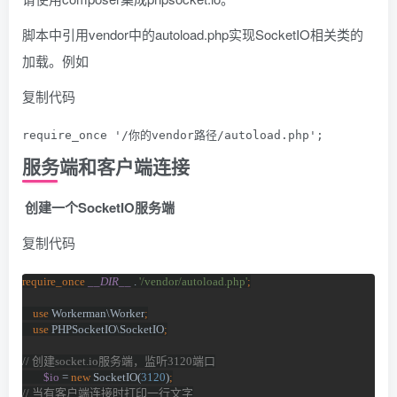
脚本中引用vendor中的autoload.php实现SocketIO相关类的
加载。例如
复制代码
require_once '/你的vendor路径/autoload.php';
服务端和客户端连接
创建一个SocketIO服务端
复制代码
require_once 
__DIR__ 
. 
'/vendor/autoload.php'
;
    use 
Workerman\Worker
;
    use 
PHPSocketIO\SocketIO
;
// 
创建
socket.io
服务端，监听
3120
端口
$io 
= 
new 
SocketIO(
3120
)
;
// 
当有客户端连接时打印一行文字