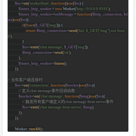
$io
->
on
(
'workerStart'
, function
()
use
(
$io
) {
$inner_http_worker 
= 
new 
Worker(
'http://0.0.0.0:9191'
)
;
$inner_http_worker
->
onMessage 
= 
function
(
$http_connection
, 
$d
ata
)
use
(
$io
){
if
(!
isset
(
$_GET
[
'msg'
])) {
return 
$http_connection
->
send
(
'fail, $_GET["msg"] not foun
d'
)
;
}
$io
->
emit
(
'chat message'
, 
$_GET
[
'msg'
])
;
$http_connection
->
send
(
'ok'
)
;
}
;
$inner_http_worker
->
listen
()
;
})
;
// 
当有客户端连接时
$io
->
on
(
'connection'
, function
(
$socket
)
use
(
$io
){
// 
定义
chat message
事件回调函数
$socket
->
on
(
'chat message'
, function
(
$msg
)
use
(
$io
){
// 
触发所有客户端定义的
chat message from server
事件
$io
->
emit
(
'chat message from server'
, 
$msg
)
;
})
;
})
;
Worker::
runAll
()
;