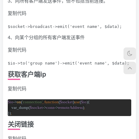
3、向所有客户端发送事件，但不包括当前连接。
复制代码
$socket->broadcast->emit('event name', $data);
4、向某个分组的所有客户端发送事件
复制代码
$io->to('group name')->emit('event name', $data);
获取客户端ip
复制代码
$io
->
on
(
'connection'
, function
(
$socket
)
use
(
$io
){
    var_dump(
$socket
->
conn
->
remoteAddress
)
;
})
;
关闭链接
复制代码