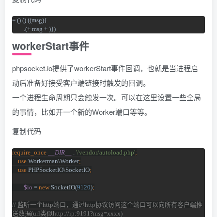
= ().().((msg){

        .(+ msg + )})
workerStart事件
phpsocket.io提供了workerStart事件回调，也就是当进程启
动后准备好接受客户端链接时触发的回调。
一个进程生命周期只会触发一次。可以在这里设置一些全局
的事情，比如开一个新的Worker端口等等。
复制代码
require_once 
__DIR__ 
. 
'/vendor/autoload.php'
;
    use 
Workerman\Worker
;
    use 
PHPSocketIO\SocketIO
;
$io 
= 
new 
SocketIO(
9120
)
;
// 
监听一个
http
端口，通过
http
协议访问这个端口可以向所有客户端推
送数据
(url
类似
http://ip:9191?msg=xxxx)