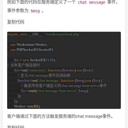
例如下面的代码在服务端定义了一个
事件，
chat message
事件参数为
。
$msg
复制代码
require_once 
__DIR__ 
. 
'/vendor/autoload.php'
;
    use 
Workerman\Worker
;
    use 
PHPSocketIO\SocketIO
;
$io 
= 
new 
SocketIO(
3120
)
;
// 
当有客户端连接时
$io
->
on
(
'connection'
, function 
(
$socket
) 
use 
(
$io
) {
// 
定义
chat message
事件回调函数
$socket
->
on
(
'chat message'
, function 
(
$msg
) 
use 
(
$io
) {
// 
触发所有客户端定义的
chat message from server
事件
$io
->
emit
(
'chat message from server'
, 
$msg
)
;
})
;
})
;
Worker::
runAll
()
;
客户端通过下面的方法触发服务端的chat message事件。
复制代码