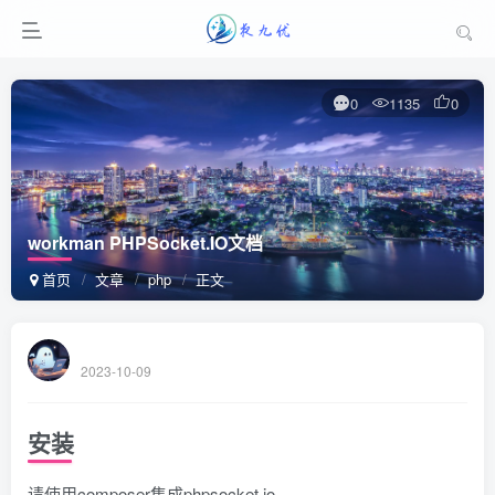
0
1135
0
workman PHPSocket.IO文档
首页
文章
php
正文
2023-10-09
安装
请使用composer集成phpsocket.io。