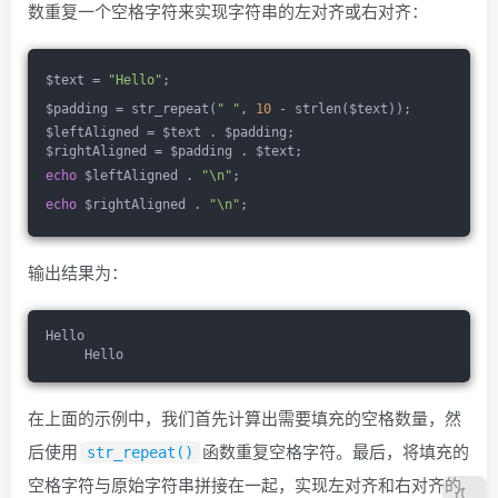
数重复一个空格字符来实现字符串的左对齐或右对齐：
$text = 
"Hello"
;
$padding = str_repeat(
" "
, 
10
 - strlen($text));
$leftAligned = $text . $padding;
$rightAligned = $padding . $text;
echo
 $leftAligned . 
"\n"
;
echo
 $rightAligned . 
"\n"
;
输出结果为：
Hello     
     Hello
在上面的示例中，我们首先计算出需要填充的空格数量，然
后使用
函数重复空格字符。最后，将填充的
str_repeat()
空格字符与原始字符串拼接在一起，实现左对齐和右对齐的