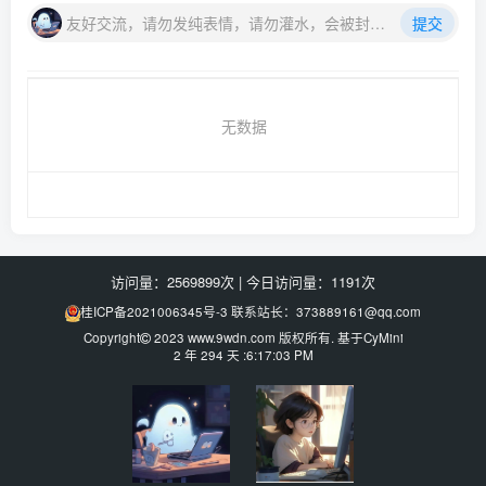
友好交流，请勿发纯表情，请勿灌水，会被封号喔
提交
无数据
访问量：2569899次
|
今日访问量：1191次
桂ICP备2021006345号-3
联系站长：373889161@qq.com
Copyright
2023
www.9wdn.com
版权所有. 基于
CyMini
2 年 294 天 :6:17:03 PM