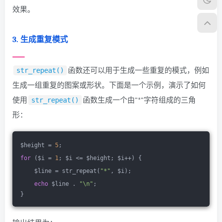
效果。
3. 生成重复模式
函数还可以用于生成一些重复的模式，例如
str_repeat()
生成一组重复的图案或形状。下面是一个示例，演示了如何
使用
函数生成一个由"*"字符组成的三角
str_repeat()
形：
$height = 
5
;
for
 ($i = 
1
; $i <= $height; $i++) {
    $line = str_repeat(
"*"
, $i);
echo
 $line . 
"\n"
;
}