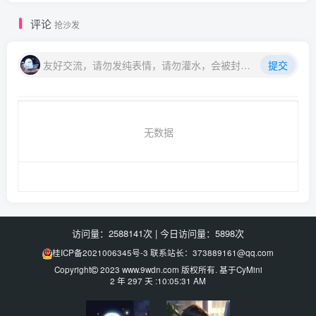
评论
抢沙发
友好交流，请勿发纯表情，请勿灌水，会被封号喔
提交
无数据
访问量：2588141次
|
今日访问量：5898次
桂ICP备2021006345号-3
联系站长：373889161@qq.com
Copyright
2023
www.9wdn.com
版权所有. 基于
CyMini
2 年 297 天 :10:05:31 AM