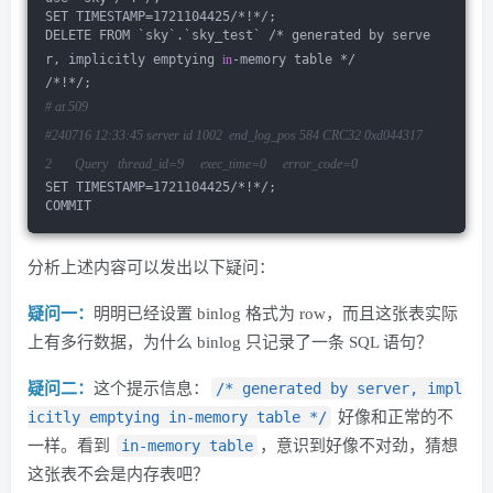
SET TIMESTAMP=1721104425/*!*/;
DELETE FROM `sky`.`sky_test` /* generated by serve
r, implicitly emptying 
in
-memory table */
/*!*/;
# at 509
#240716 12:33:45 server id 1002  end_log_pos 584 CRC32 0xd044317
2       Query   thread_id=9     exec_time=0     error_code=0
SET TIMESTAMP=1721104425/*!*/;
COMMIT
分析上述内容可以发出以下疑问：
疑问一：
明明已经设置 binlog 格式为 row，而且这张表实际
上有多行数据，为什么 binlog 只记录了一条 SQL 语句？
疑问二：
这个提示信息：
/* generated by server, impl
icitly emptying in-memory table */
好像和正常的不
一样。看到
in-memory table
，意识到好像不对劲，猜想
这张表不会是内存表吧？