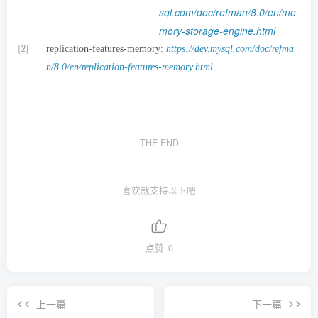
sql.com/doc/refman/8.0/en/me
mory-storage-engine.html
[2]
replication-features-memory:
https://dev.mysql.com/doc/refma
n/8.0/en/replication-features-memory.html
THE END
喜欢就支持以下吧
点赞
0
上一篇
下一篇