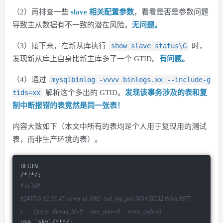
（2）再排查一些
slave 相关配置参数
，看看是否是参数问题
导致主从数据有不一致的潜在风险。
无问题。
（3）接下来，在新从库执行
show slave status\G
时，
发现新从库上自身比新主库多了一个 GTID。
有问题。
（4）通过
mysqlbinlog -vvvv binlogs.xx --include-g
tids=xx
解析这个多出的 GTID。
发现该事务涉及的表和复
制中断报错的表竟然是同一张表！
内容大致如下（本文中所有的表均是个人用于复现用的测试
表，而非生产环境的表）。
BEGIN
/*!*/;
# at 349
#240716 12:33:45 server id 1002  end_log_pos 509 CRC32 0xbea1877
e       Query   thread_id=9     exec_time=0     error_code=0
use `sky`/*!*/;