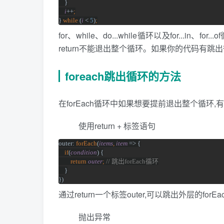
}
i
++
;
} 
while 
(
i 
< 
5
)
;
for、while、do...while循环以及for...in
return不能退出整个循环。如果你的代码有跳出
foreach跳出循环的方法
在forEach循环中如果想要提前退出整个循环,
使用return + 标签语句
outer: 
forEach
(
items
, 
item 
=> {
if
(
condition
) {
return 
outer
; 
// 
跳出
forEach
循环
}
})
通过return一个标签outer,可以跳出外层的forE
抛出异常