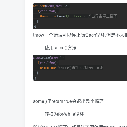
forEach
(
items
, 
item 
=> {
if
(
condition
) {
throw new 
Error(
'Quit loop'
)
; 
// 
抛出异常停止循环
}
})
throw一个错误可以停止forEach循环,但是不
使用some()方法
items
.some(
item 
=> {
if
(
condition
) {
return true; 
// some()
遇到
true
就停止循环
}
})
some()里return true会退出整个循环。
转换为for/while循环