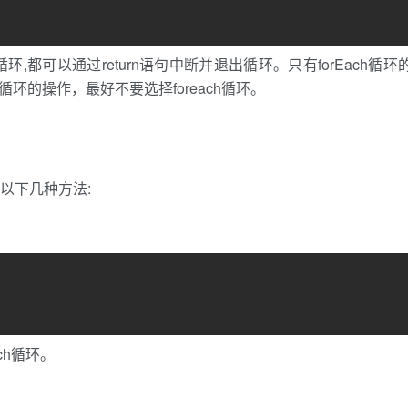
、for...of循环,都可以通过return语句中断并退出循环。只有forEach循环
循环的操作，最好不要选择foreach循环。
有以下几种方法:
ach循环。