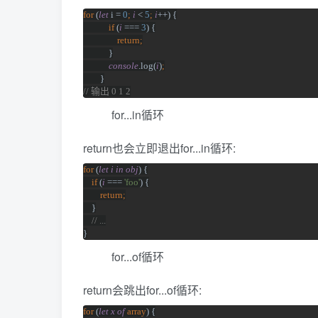
for 
(
let 
i = 
0
; 
i 
< 
5
; 
i
++) {
if 
(
i 
=== 
3
) {
return;
}
console
.log(
i
)
;
}
// 
输出
 0 1 2
for...in循环
return也会立即退出for...in循环:
for 
(
let i in obj
) {
if 
(
i 
=== 
'foo'
) {
return;
}
// ...
}
for...of循环
return会跳出for...of循环:
for 
(
let x of 
array
) {