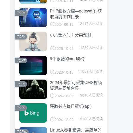
2024-01-11
PHP函数介绍—getcwd(): 获
TOP5
取当前工作目录
12117人已阅读
2024-06-19
小六壬入门＋分类预测
TOP6
11280人已阅读
2025-10-02
9个很酷的cmd命令
TOP7
11058人已阅读
2023-10-10
2024年最新可采集CMS视频
TOP8
资源站网址合集
9810人已阅读
2024-10-05
获取必应每日壁纸(api)
TOP9
9100人已阅读
2024-12-02
Linux从零到精通：最简单的
TOP10