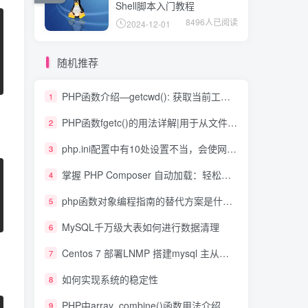
Shell脚本入门教程
8496人已阅读
2024-12-01
随机推荐
PHP函数介绍—getcwd(): 获取当前工作目录
1
PHP函数fgetc()的用法详解|用于从文件指针中读取一个字符
2
php.ini配置中有10处设置不当，会使网站存在安全问题
3
掌握 PHP Composer 自动加载：轻松管理庞大项目依赖
4
php函数对象编程指南的替代方案是什么？
5
MySQL千万级大表如何进行数据清理
6
Centos 7 部署LNMP 搭建mysql 主从复制
7
如何实现系统的稳定性
8
PHP中array_combine()函数用法介绍,合并两个数组,数据一为key,数据二为value
9