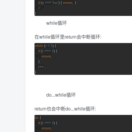
if 
(
x 
=== 
'bar'
) { 
return; 
}
// ...
} 
while循环
在while循环里return会中断循环:
while 
(
i 
< 
5
) {
if 
(
i 
=== 
3
) {
return;
}
i
++
;
}
do...while循环
return也会中断do...while循环:
do 
{
if 
(
i 
=== 
3
) {
return;