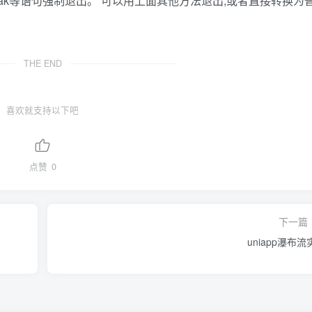
、break等语句强制退出。 可以用上面其他方法退出,或者直接转换为
THE END
喜欢就支持以下吧
点赞
0
下一篇
uniapp瀑布流