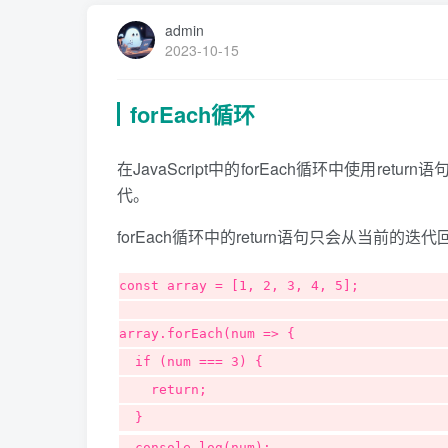
admin
2023-10-15
forEach循环
在JavaScript中的forEach循环中使用re
代。
forEach循环中的return语句只会从当前
const array = [1, 2, 3, 4, 5];
array.forEach(num => {
  if (num === 3) {
    return;
  }
  console.log(num); 