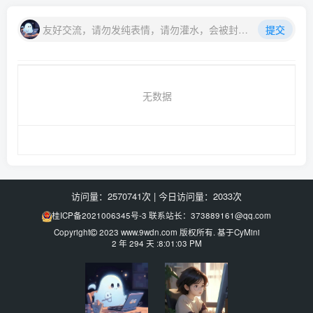
友好交流，请勿发纯表情，请勿灌水，会被封号喔
提交
无数据
访问量：2570741次
|
今日访问量：2033次
桂ICP备2021006345号-3
联系站长：373889161@qq.com
Copyright
2023
www.9wdn.com
版权所有. 基于
CyMini
2 年 294 天 :8:01:03 PM